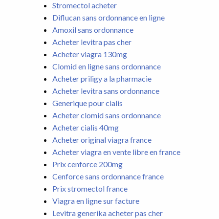
Stromectol acheter
Diflucan sans ordonnance en ligne
Amoxil sans ordonnance
Acheter levitra pas cher
Acheter viagra 130mg
Clomid en ligne sans ordonnance
Acheter priligy a la pharmacie
Acheter levitra sans ordonnance
Generique pour cialis
Acheter clomid sans ordonnance
Acheter cialis 40mg
Acheter original viagra france
Acheter viagra en vente libre en france
Prix cenforce 200mg
Cenforce sans ordonnance france
Prix stromectol france
Viagra en ligne sur facture
Levitra generika acheter pas cher