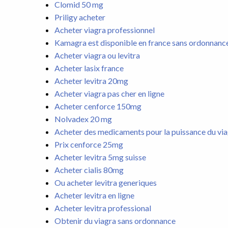
Clomid 50 mg
Priligy acheter
Acheter viagra professionnel
Kamagra est disponible en france sans ordonnanc
Acheter viagra ou levitra
Acheter lasix france
Acheter levitra 20mg
Acheter viagra pas cher en ligne
Acheter cenforce 150mg
Nolvadex 20 mg
Acheter des medicaments pour la puissance du vi
Prix cenforce 25mg
Acheter levitra 5mg suisse
Acheter cialis 80mg
Ou acheter levitra generiques
Acheter levitra en ligne
Acheter levitra professional
Obtenir du viagra sans ordonnance