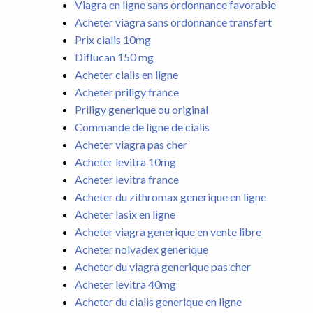
Viagra en ligne sans ordonnance favorable
Acheter viagra sans ordonnance transfert
Prix cialis 10mg
Diflucan 150 mg
Acheter cialis en ligne
Acheter priligy france
Priligy generique ou original
Commande de ligne de cialis
Acheter viagra pas cher
Acheter levitra 10mg
Acheter levitra france
Acheter du zithromax generique en ligne
Acheter lasix en ligne
Acheter viagra generique en vente libre
Acheter nolvadex generique
Acheter du viagra generique pas cher
Acheter levitra 40mg
Acheter du cialis generique en ligne