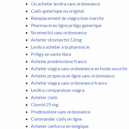
Ou acheter levitra sans ordonnance
Cialis generique ou original
Remplacement de viagra bon marche
Pharmacie en ligne priligy generique
Stromectol sans ordonnance
Acheter stromectol 12mg
Levitra acheter a la pharmacie
Priligy en vente libre
Acheter prednisolone france
Acheter viagra sans ordonnance en toute securite
Acheter propecia en ligne sans ordonnance
Acheter viagra sans ordonnance france
Levitra comparaison viagra
Acheter cialis
Clomid 25 mg
Prednisolone sans ordonnance
Commander cialis en ligne
Acheter cenforce en belgique