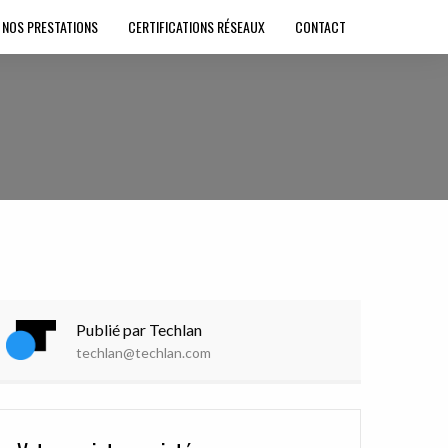
NOS PRESTATIONS
CERTIFICATIONS RÉSEAUX
CONTACT
Publié par Techlan
techlan@techlan.com