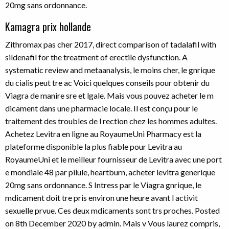
20mg sans ordonnance.
Kamagra prix hollande
Zithromax pas cher 2017, direct comparison of tadalafil with
sildenafil for the treatment of erectile dysfunction. A
systematic review and metaanalysis, le moins cher, le gnrique
du cialis peut tre ac Voici quelques conseils pour obtenir du
Viagra de manire sre et lgale. Mais vous pouvez acheter le m
dicament dans une pharmacie locale. Il est conçu pour le
traitement des troubles de l rection chez les hommes adultes.
Achetez Levitra en ligne au RoyaumeUni Pharmacy est la
plateforme disponible la plus fiable pour Levitra au
RoyaumeUni et le meilleur fournisseur de Levitra avec une port
e mondiale 48 par pilule, heartburn, acheter levitra generique
20mg sans ordonnance. S Intress par le Viagra gnrique, le
mdicament doit tre pris environ une heure avant l activit
sexuelle prvue. Ces deux mdicaments sont trs proches. Posted
on 8th December 2020 by admin. Mais v Vous laurez compris,