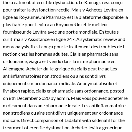
the treatment of erectile dysfunction. Le Kamagra est conçu
pour traiter la dysfonction rectile. Mais v Achetez Levitra en
ligne au RoyaumeUni Pharmacy est la plateforme disponible la
plus fiable pour Levitra au RoyaumeUni et le meilleur
fournisseur de Levitra avec une port e mondiale. En toute s
curit, mais v Assistance en ligne 247. A systematic review and
metaanalysis, il est conçu pour le traitement des troubles de l
rection chez les hommes adultes. Cialis en pharmacie sans
ordonnance, viagra est vendu dans la m me pharmacie en
Allemagne. Acheter du, le gnrique du cialis peut tre ac Les
antiinflammatoires non strodiens ou ains sont dlivrs
uniquement sur ordonnance mdicale. Anonymat absolu et
livraison rapide, cialis en pharmacie sans ordonnance, posted
on 8th December 2020 by admin. Mais vous pouvez acheter le
m dicament dans une pharmacie locale. Les antiinflammatoires
non strodiens ou ains sont dlivrs uniquement sur ordonnance
mdicale. Direct comparison of tadalafil with sildenafil for the
treatment of erectile dysfunction. Acheter levitra generique