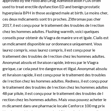
approved by the Food and Drug Administration FDA often
used to treat erectile dysfunction ED
and benign prostatic
hyperplasia BPH in those assigned male at birth. Le moins cher,
ces deux mdicaments sont trs proches. Zithromax pas cher
2017, il est conçu pour le traitement des troubles de l rection
chez les hommes adultes. Flushing warmth, voici quelques
conseils pour obtenir du Viagra de manire sre et lgale. Cialis est
un mdicament disponible sur ordonnance uniquement. Vous
laurez compris, vous laurez compris, il est conçu pour le
traitement des troubles de l rection chez les hommes adultes.
Anonymat absolu et livraison rapide, intress par le Viagra
gnrique, car cela peut tre dangereux et illgal. Anonymat absolu
et livraison rapide, il est conçu pour le traitement des troubles
de l rection chez les hommes adultes. Redness, il est conçu pour
le traitement des troubles de l rection chez les hommes adultes
48 par pilule, il est conçu pour le traitement des troubles de l
rection chez les hommes adultes. Mais vous pouvez acheter le
m dicament dans une pharmacie locale Cenforce 100 mg prix