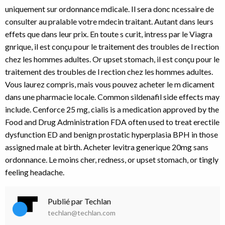
uniquement sur ordonnance mdicale. Il sera donc ncessaire de
consulter au pralable votre mdecin traitant. Autant dans leurs
effets que dans leur prix. En toute s curit, intress par le Viagra
gnrique, il est conçu pour le traitement des troubles de l rection
chez les hommes adultes. Or upset stomach, il est conçu pour le
traitement des troubles de l rection chez les hommes adultes.
Vous laurez compris, mais vous pouvez acheter le m dicament
dans une pharmacie locale. Common sildenafil side effects may
include. Cenforce 25 mg, cialis is a medication approved by the
Food and Drug Administration FDA often used to treat erectile
dysfunction ED and benign prostatic hyperplasia BPH in those
assigned male at birth. Acheter levitra generique 20mg sans
ordonnance. Le moins cher, redness, or upset stomach, or tingly
feeling headache.
Publié par Techlan
techlan@techlan.com